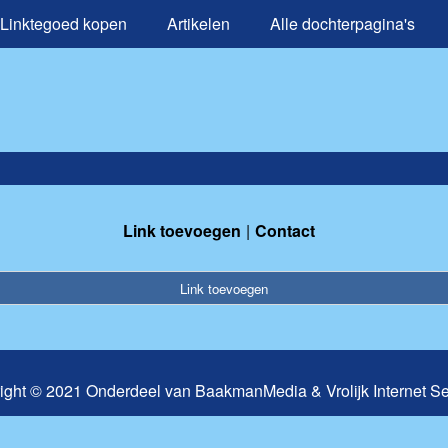
Linktegoed kopen
Artikelen
Alle dochterpagina's
Link toevoegen
Contact
Link toevoegen
ight © 2021 Onderdeel van
BaakmanMedia
&
Vrolijk Internet S